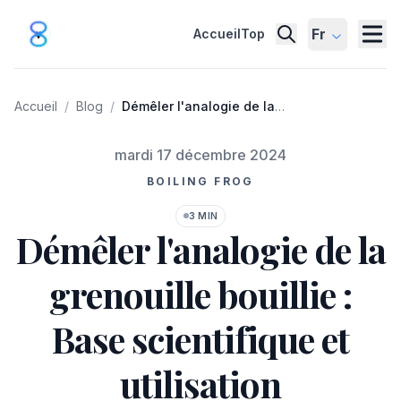
Fr
Accueil
Top
Accueil
/
Blog
/
Démêler l'analogie de la
grenouille bouillie : Base
scientifique et utilisation
Publié le
mardi 17 décembre 2024
métaphorique
BOILING FROG
3 MIN
Démêler l'analogie de la
grenouille bouillie :
Base scientifique et
utilisation