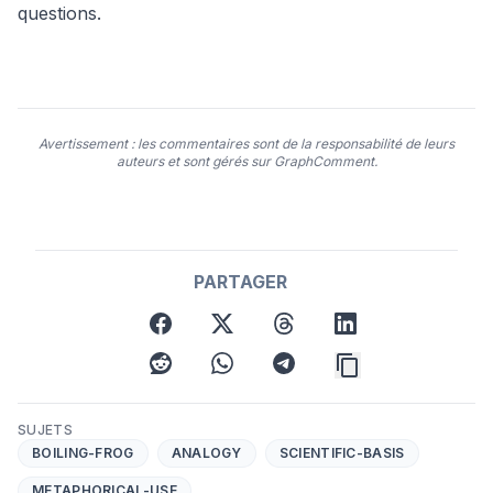
questions.
Avertissement : les commentaires sont de la responsabilité de leurs
auteurs et sont gérés sur GraphComment.
PARTAGER
facebook
twitter
threads
linkedin
reddit
whatsapp
telegram
SUJETS
BOILING-FROG
ANALOGY
SCIENTIFIC-BASIS
METAPHORICAL-USE