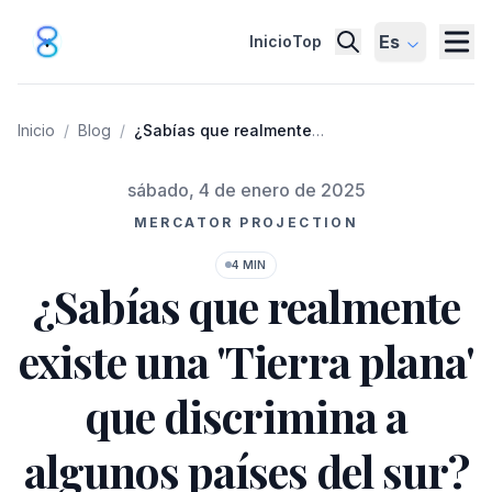
Es
Inicio
Top
Inicio
/
Blog
/
¿Sabías que realmente
existe una 'Tierra plana'
que discrimina a algunos
Publicado el
sábado, 4 de enero de 2025
países del sur?
MERCATOR PROJECTION
4 MIN
¿Sabías que realmente
existe una 'Tierra plana'
que discrimina a
algunos países del sur?