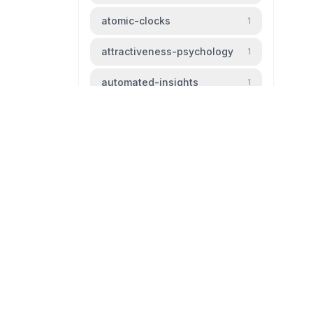
atomic-clocks
1
attractiveness-psychology
1
automated-insights
1
automation
1
baldness
1
beauty-standards
1
bipm
1
livingtheparadox.net
bird-migration
1
Blog livingtheparadox
black-hole
1
github
mail
boiling-frog
1