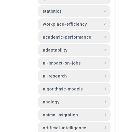
statistics
2
workplace-efficiency
2
academic-performance
1
adaptability
1
ai-impact-on-jobs
1
ai-research
1
algorithmic-models
1
analogy
1
animal-migration
1
artificial-intelligence
1