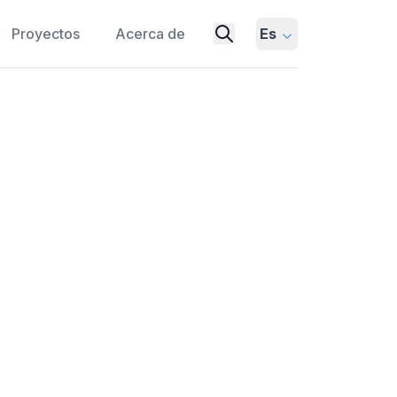
Proyectos
Acerca de
Es
der adquisitivo desde la
ATION
COMMODITY PRICES
a través de los precios históricos del
. Este estudio destaca el papel duradero