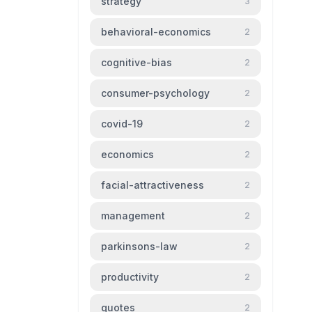
strategy
3
behavioral-economics
2
cognitive-bias
2
consumer-psychology
2
covid-19
2
economics
2
facial-attractiveness
2
management
2
parkinsons-law
2
productivity
2
quotes
2