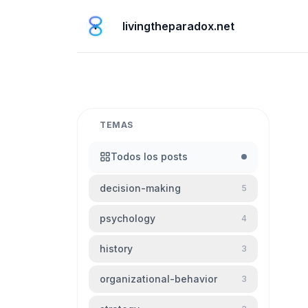
livingtheparadox.net
TEMAS
Todos los posts
decision-making
5
psychology
4
history
3
organizational-behavior
3