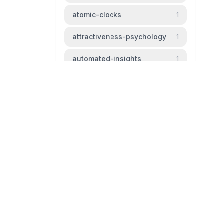
atomic-clocks
1
attractiveness-psychology
1
automated-insights
1
automation
1
baldness
1
beauty-standards
1
bipm
1
livingtheparadox.net
bird-migration
1
Blog livingtheparadox
black-hole
1
github
mail
boiling-frog
1