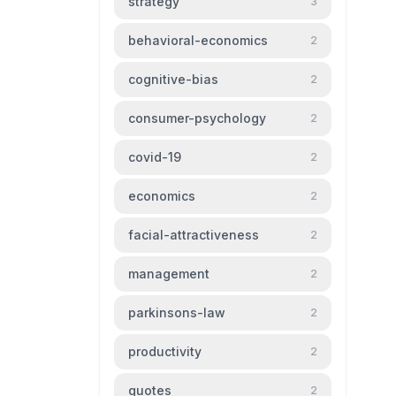
strategy
3
behavioral-economics
2
cognitive-bias
2
consumer-psychology
2
covid-19
2
economics
2
facial-attractiveness
2
management
2
parkinsons-law
2
productivity
2
quotes
2