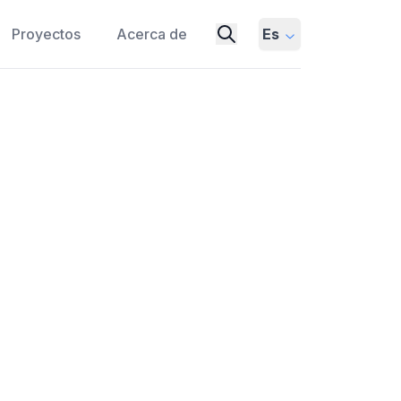
Proyectos
Acerca de
Es
 la migración de las aves
HISTORY
ZOOLOGY
ANIMAL MIGRATION
NSERVATION
SCIENCE HISTORY
 flechada', y su papel significativo en