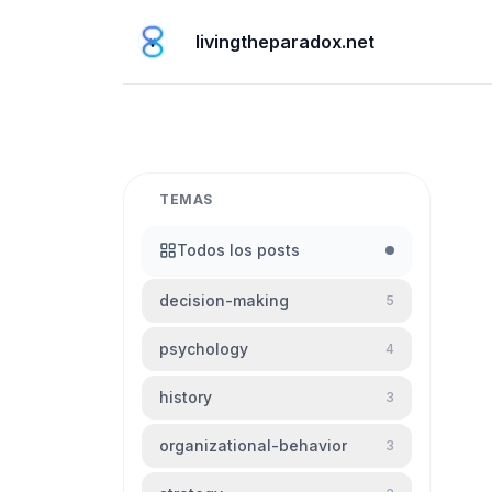
livingtheparadox.net
TEMAS
Todos los posts
decision-making
5
psychology
4
history
3
organizational-behavior
3