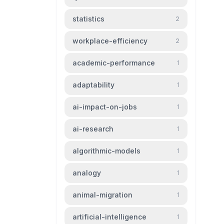
statistics
2
workplace-efficiency
2
academic-performance
1
adaptability
1
ai-impact-on-jobs
1
ai-research
1
algorithmic-models
1
analogy
1
animal-migration
1
artificial-intelligence
1