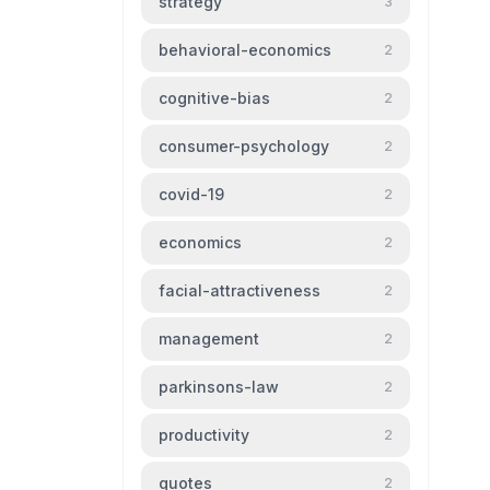
strategy
3
behavioral-economics
2
cognitive-bias
2
consumer-psychology
2
covid-19
2
economics
2
facial-attractiveness
2
management
2
parkinsons-law
2
productivity
2
quotes
2