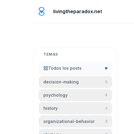
livingtheparadox.net
TEMAS
Todos los posts
decision-making
5
psychology
4
history
3
organizational-behavior
3