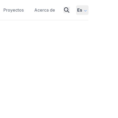
Proyectos
Acerca de
Es
 de control de calidad de
MS THINKING
VAN HALEN
HEURISTICS
ock, que la revela no como un capricho
umplimiento de seguridad sistémica.