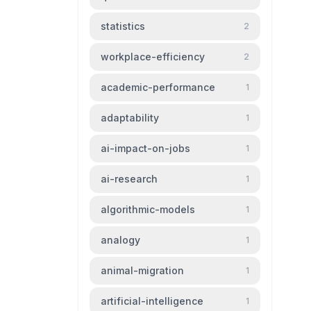
statistics
2
workplace-efficiency
2
academic-performance
1
adaptability
1
ai-impact-on-jobs
1
ai-research
1
algorithmic-models
1
analogy
1
animal-migration
1
artificial-intelligence
1