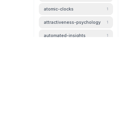
atomic-clocks
1
attractiveness-psychology
1
automated-insights
1
automation
1
baldness
1
beauty-standards
1
bipm
1
livingtheparadox.net
bird-migration
1
Blog livingtheparadox
black-hole
1
github
mail
boiling-frog
1