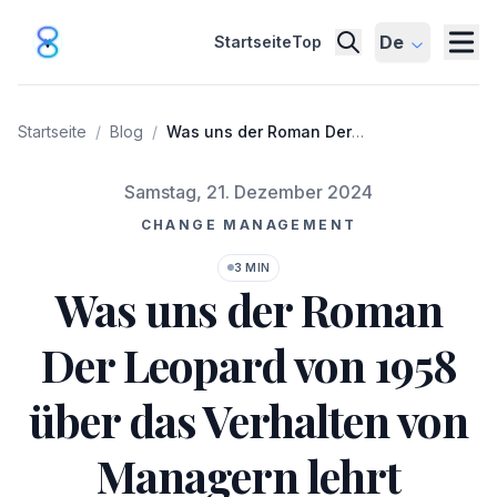
De
Startseite
Top
Startseite
/
Blog
/
Was uns der Roman Der
Leopard von 1958 über das
Verhalten von Managern
Veröffentlicht am
Samstag, 21. Dezember 2024
lehrt
CHANGE MANAGEMENT
3 MIN
Was uns der Roman
Der Leopard von 1958
über das Verhalten von
Managern lehrt