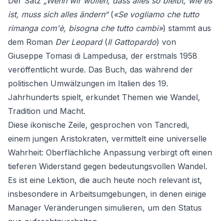
Der Satz
„Wenn wir wollen, dass alles so bleibt, wie es
ist, muss sich alles ändern“
(
«Se vogliamo che tutto
rimanga com'è, bisogna che tutto cambi»
) stammt aus
dem Roman
Der Leopard
(
Il Gattopardo
) von
Giuseppe Tomasi di Lampedusa, der erstmals 1958
veröffentlicht wurde. Das Buch, das während der
politischen Umwälzungen im Italien des 19.
Jahrhunderts spielt, erkundet Themen wie Wandel,
Tradition und Macht.
Diese ikonische Zeile, gesprochen von Tancredi,
einem jungen Aristokraten, vermittelt eine universelle
Wahrheit: Oberflächliche Anpassung verbirgt oft einen
tieferen Widerstand gegen bedeutungsvollen Wandel.
Es ist eine Lektion, die auch heute noch relevant ist,
insbesondere in Arbeitsumgebungen, in denen einige
Manager Veränderungen simulieren, um den Status