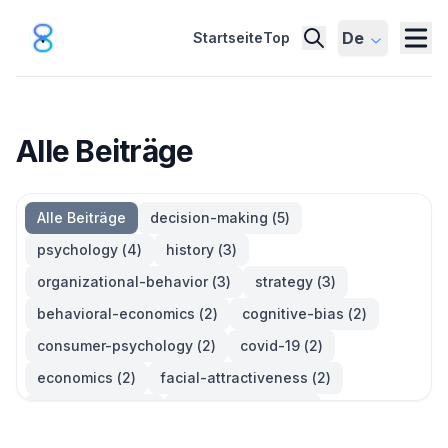
De
Startseite
Top
Alle Beiträge
Alle Beiträge
decision-making
(
5
)
psychology
(
4
)
history
(
3
)
organizational-behavior
(
3
)
strategy
(
3
)
behavioral-economics
(
2
)
cognitive-bias
(
2
)
consumer-psychology
(
2
)
covid-19
(
2
)
economics
(
2
)
facial-attractiveness
(
2
)
management
(
2
)
parkinsons-law
(
2
)
productivity
(
2
)
quotes
(
2
)
statistics
(
2
)