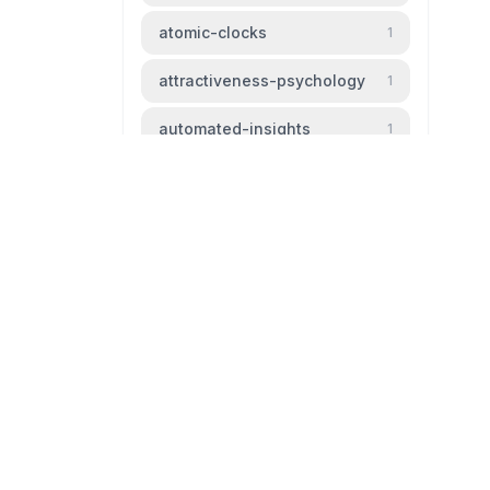
atomic-clocks
1
attractiveness-psychology
1
automated-insights
1
automation
1
baldness
1
beauty-standards
1
bipm
1
livingtheparadox.net
bird-migration
1
Blog livingtheparadox
black-hole
1
github
mail
boiling-frog
1