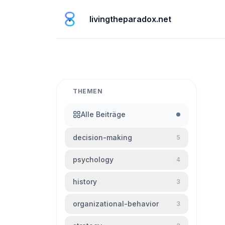
livingtheparadox.net
THEMEN
Alle Beiträge
decision-making
5
psychology
4
history
3
organizational-behavior
3