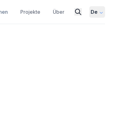
men
Projekte
Über
De
 Wandel in einer sich
INTELLIGENCE
AUTOMATION
WORKFORCE TRANSFORMATION
tersucht dieser Beitrag Berufe, die bis
KI (künstliche Intelligenz) noch mehr
önnte.