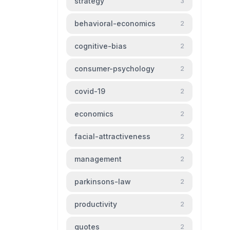
strategy
3
behavioral-economics
2
cognitive-bias
2
consumer-psychology
2
covid-19
2
economics
2
facial-attractiveness
2
management
2
parkinsons-law
2
productivity
2
quotes
2