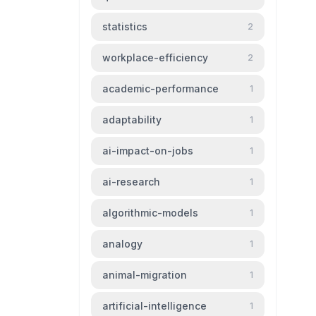
statistics
2
workplace-efficiency
2
academic-performance
1
adaptability
1
ai-impact-on-jobs
1
ai-research
1
algorithmic-models
1
analogy
1
animal-migration
1
artificial-intelligence
1