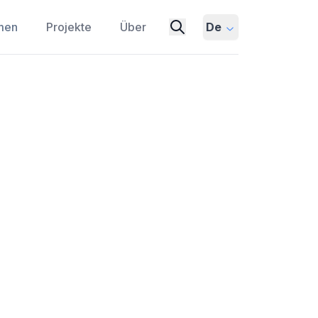
men
Projekte
Über
De
ve Schaltsekunden die
N
UTC
ATOMIC CLOCKS
BIPM
, warum sie möglicherweise benötigt
fahren Sie mehr über die Erdrotation,
nden.