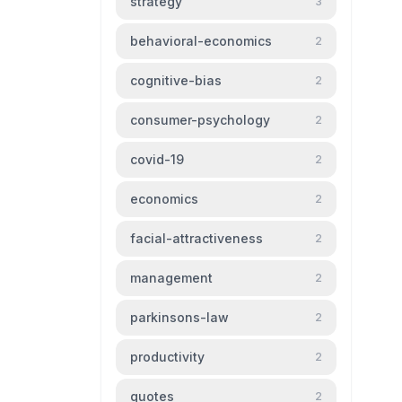
strategy
3
behavioral-economics
2
cognitive-bias
2
consumer-psychology
2
covid-19
2
economics
2
facial-attractiveness
2
management
2
parkinsons-law
2
productivity
2
quotes
2