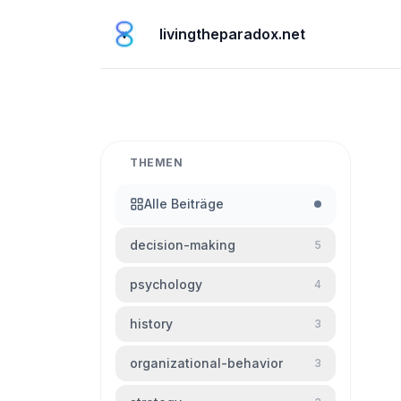
livingtheparadox.net
THEMEN
Alle Beiträge
decision-making
5
psychology
4
history
3
organizational-behavior
3