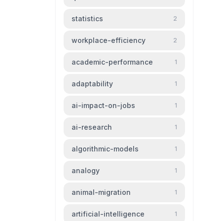
statistics
2
workplace-efficiency
2
academic-performance
1
adaptability
1
ai-impact-on-jobs
1
ai-research
1
algorithmic-models
1
analogy
1
animal-migration
1
artificial-intelligence
1