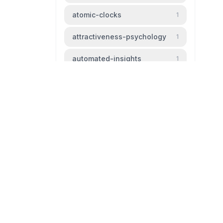
atomic-clocks
1
attractiveness-psychology
1
automated-insights
1
automation
1
baldness
1
beauty-standards
1
bipm
1
livingtheparadox.net
bird-migration
1
Blog livingtheparadox
black-hole
1
github
mail
boiling-frog
1