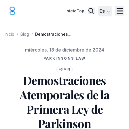
Es
Inicio
Top
Inicio
/
Blog
/
Demostraciones
Atemporales de la Primera
Ley de Parkinson
Publicado el
miércoles, 18 de diciembre de 2024
PARKINSONS LAW
3 MIN
Demostraciones
Atemporales de la
Primera Ley de
Parkinson