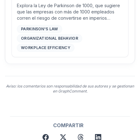
Explora la Ley de Parkinson de 1000, que sugiere
que las empresas con más de 1000 empleados
corren el riesgo de convertirse en imperios
aislados, generando trabajo interno para
PARKINSON'S LAW
sostenerse en lugar de interactuar con el mundo
exterior. Descubre cómo este fenómeno impacta la
ORGANIZATIONAL BEHAVIOR
eficiencia y la innovación.
WORKPLACE EFFICIENCY
Aviso: los comentarios son responsabilidad de sus autores y se gestionan
en GraphComment.
COMPARTIR
facebook
twitter
threads
linkedin