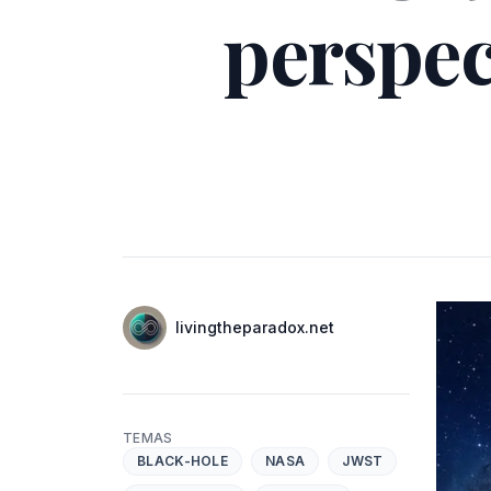
perspect
Autores
Nombre
livingtheparadox.net
Twitter
TEMAS
BLACK-HOLE
NASA
JWST