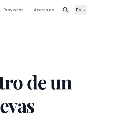
Proyectos
Acerca de
Es
tro de un
evas