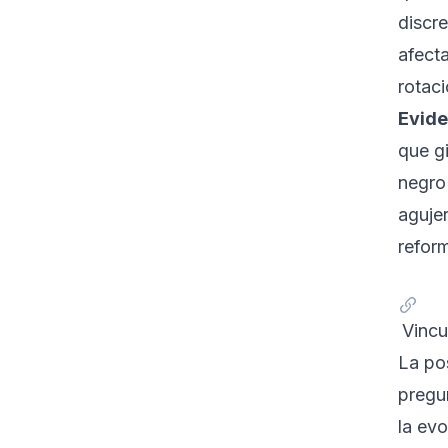
discr
afect
rotaci
Evide
que gi
negro 
agujer
refor
Vincu
La po
pregu
la ev