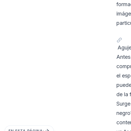
forma
imáge
parti
Aguje
Antes
compr
el esp
puede
de la
Surge
negro
conte
EN ESTA PÁGINA: