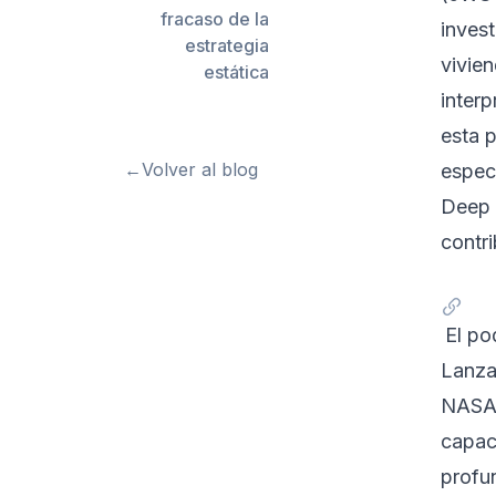
fracaso de la
inves
estrategia
vivie
estática
interp
esta 
←
Volver al blog
espec
Deep 
contri
El po
Lanza
NASA,
capac
profu