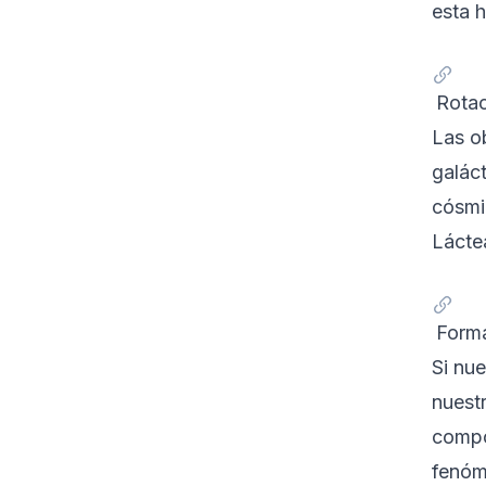
esta h
Rotac
Las o
galác
cósmi
Lácte
Forma
Si nu
nuest
compo
fenóm