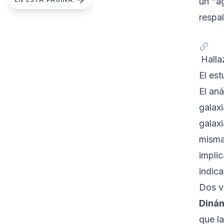
un "a
respal
Hall
El est
El aná
galax
galaxi
misma
implic
indic
Dos v
Dinám
que la