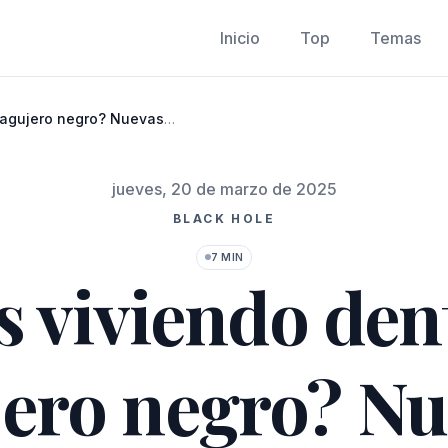
Inicio
Top
Temas
 agujero negro? Nuevas
 NASA
Publicado el
jueves, 20 de marzo de 2025
BLACK HOLE
7 MIN
 viviendo den
jero negro? Nu