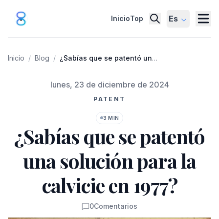
Es
Inicio
Top
Inicio
/
Blog
/
¿Sabías que se patentó una
solución para la calvicie en
1977?
Publicado el
lunes, 23 de diciembre de 2024
PATENT
3 MIN
¿Sabías que se patentó
una solución para la
calvicie en 1977?
0
Comentarios
Comentarios