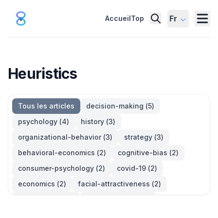
Fr
Accueil
Top
Heuristics
Tous les articles
decision-making
(
5
)
psychology
(
4
)
history
(
3
)
organizational-behavior
(
3
)
strategy
(
3
)
behavioral-economics
(
2
)
cognitive-bias
(
2
)
consumer-psychology
(
2
)
covid-19
(
2
)
economics
(
2
)
facial-attractiveness
(
2
)
management
(
2
)
parkinsons-law
(
2
)
productivity
(
2
)
quotes
(
2
)
statistics
(
2
)