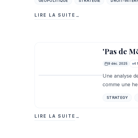
GÉOPOLITIQUE
STRATÉGIE
DROIT-INTER
LIRE LA SUITE
→
'Pas de M&
9 déc. 2025
4 
Une analyse de
À la une
comme une heur
STRATEGY
LIRE LA SUITE
→