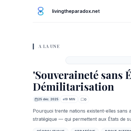
livingtheparadox.net
A LA UNE
À la une
'Souveraineté sans É
Démilitarisation
0
25 déc. 2025
19 MIN
Commentaires
Pourquoi trente nations existent-elles sans
stratégique — qui permettent aux États de s