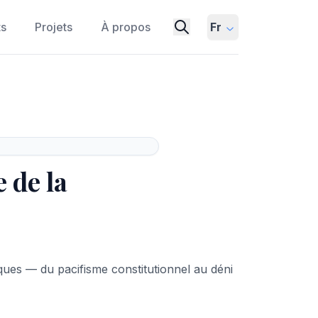
ts
Projets
À propos
Fr
 de la
ques — du pacifisme constitutionnel au déni