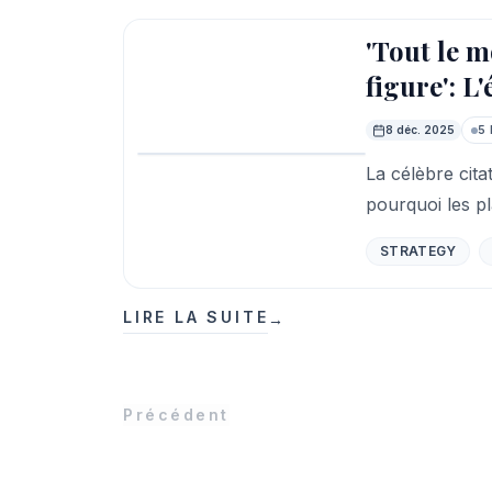
'Tout le m
figure': L
8 déc. 2025
5 
La célèbre cita
À la une
pourquoi les p
STRATEGY
LIRE LA SUITE
→
Précédent