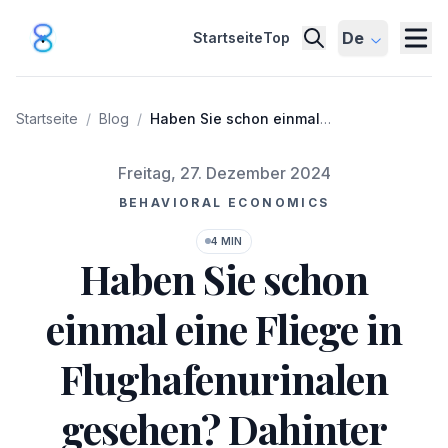
De
Startseite
Top
Startseite
/
Blog
/
Haben Sie schon einmal
eine Fliege in
Flughafenurinalen
Veröffentlicht am
Freitag, 27. Dezember 2024
gesehen? Dahinter steckt
echte Wissenschaft
BEHAVIORAL ECONOMICS
4 MIN
Haben Sie schon
einmal eine Fliege in
Flughafenurinalen
gesehen? Dahinter