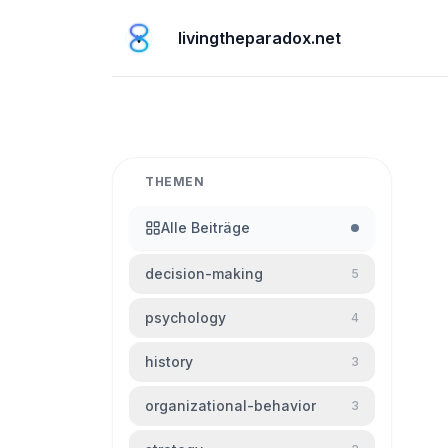
livingtheparadox.net
THEMEN
Alle Beiträge
decision-making
5
psychology
4
history
3
organizational-behavior
3