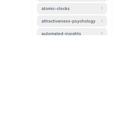
atomic-clocks
1
attractiveness-psychology
1
automated-insights
1
automation
1
baldness
1
beauty-standards
1
bipm
1
livingtheparadox.net
bird-migration
1
Blog livingtheparadox
black-hole
1
github
mail
boiling-frog
1