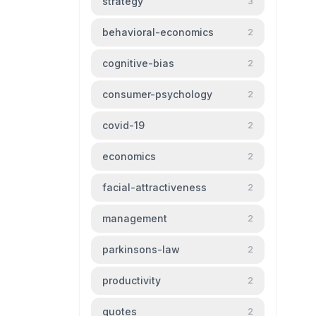
strategy
3
behavioral-economics
2
cognitive-bias
2
consumer-psychology
2
covid-19
2
economics
2
facial-attractiveness
2
management
2
parkinsons-law
2
productivity
2
quotes
2