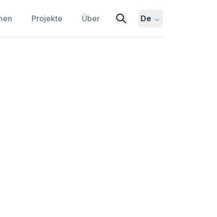
men
Projekte
Über
De
ons erstem Gesetz
RICAL RESEARCH
esetz, das besagt, dass sich Arbeit so
ausfüllt.