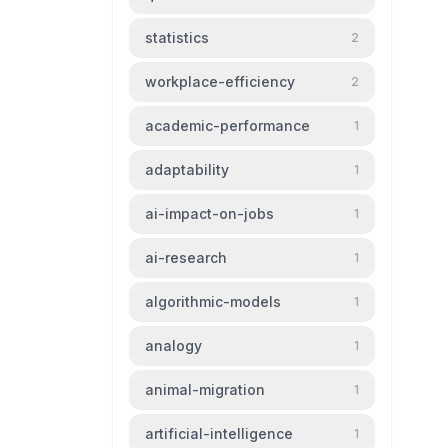
statistics
2
workplace-efficiency
2
academic-performance
1
adaptability
1
ai-impact-on-jobs
1
ai-research
1
algorithmic-models
1
analogy
1
animal-migration
1
artificial-intelligence
1