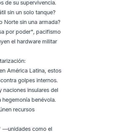
s de su supervivencia.
il sin un solo tanque?
co Norte sin una armada?
sa por poder", pacifismo
yen el hardware militar
tarización:
n América Latina, estos
 contra golpes internos.
naciones insulares del
na hegemonía benévola.
únen recursos
s" —unidades como el