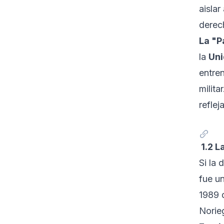
aislar
derec
La "P
la
Uni
entre
milita
reflej
1.2 L
Si la 
fue u
1989 
Nori