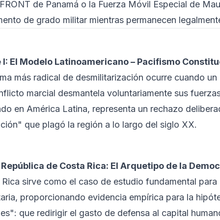
RONT de Panamá o la Fuerza Móvil Especial de Mau
ento de grado militar mientras permanecen legalmente
 I: El Modelo Latinoamericano – Pacifismo Constitu
rma más radical de desmilitarización ocurre cuando un 
nflicto marcial desmantela voluntariamente sus fuerz
ado en América Latina, representa un rechazo deliber
ción" que plagó la región a lo largo del siglo XX.
a República de Costa Rica: El Arquetipo de la Dem
 Rica sirve como el caso de estudio fundamental para l
taria, proporcionando evidencia empírica para la hipót
es": que redirigir el gasto de defensa al capital huma