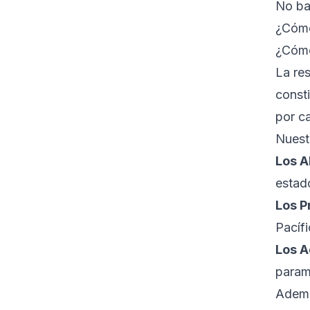
No ba
¿Cómo
¿Cómo
La re
consti
por ca
Nuestr
Los A
estado
Los P
Pacíf
Los A
parami
Ademá