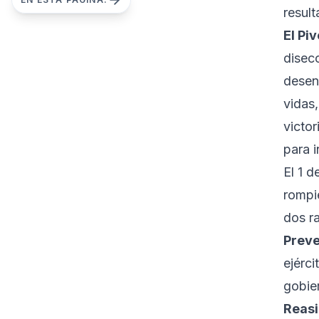
result
El Pi
disecc
desen
vidas
victo
para i
El 1 d
rompie
dos r
Preve
ejérci
gobier
Reasi