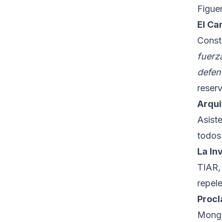
Figuer
El Ca
Const
fuerz
defen
reser
Arqui
Asist
todo
La In
TIAR,
repele
Procl
Monge