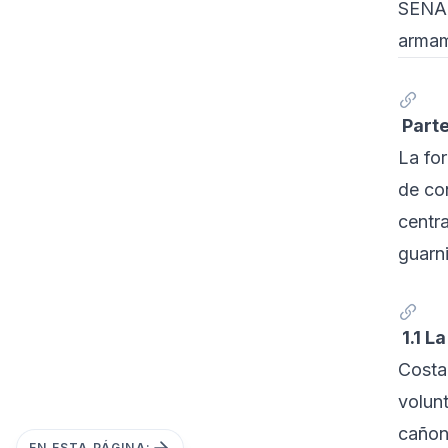
SENAF
armam
Parte
La fo
de co
centr
guarni
1.1 L
Costa
volun
cañon
EN ESTA PÁGINA: