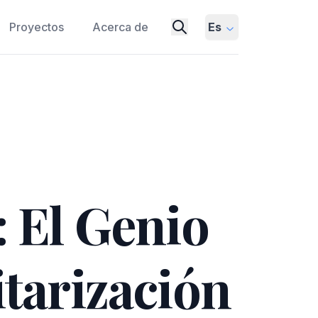
Proyectos
Acerca de
Es
: El Genio
itarización