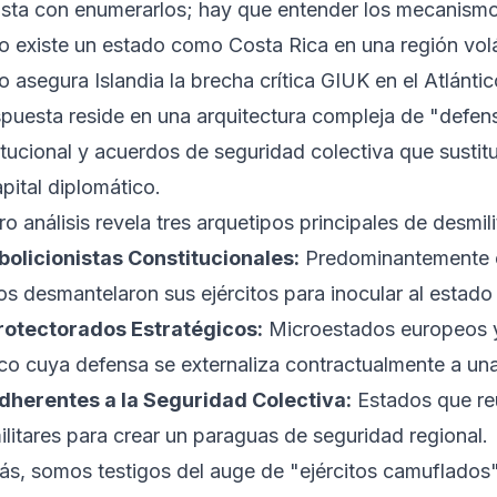
sta con enumerarlos; hay que entender los mecanismo
 existe un estado como Costa Rica en una región volát
 asegura Islandia la brecha crítica GIUK en el Atlánti
spuesta reside en una arquitectura compleja de "defen
tucional y acuerdos de seguridad colectiva que sustitu
pital diplomático.
o análisis revela tres arquetipos principales de desmili
bolicionistas Constitucionales:
Predominantemente e
s desmantelaron sus ejércitos para inocular al estado
rotectorados Estratégicos:
Microestados europeos y 
ico cuya defensa se externaliza contractualmente a u
dherentes a la Seguridad Colectiva:
Estados que re
litares para crear un paraguas de seguridad regional.
s, somos testigos del auge de "ejércitos camuflado