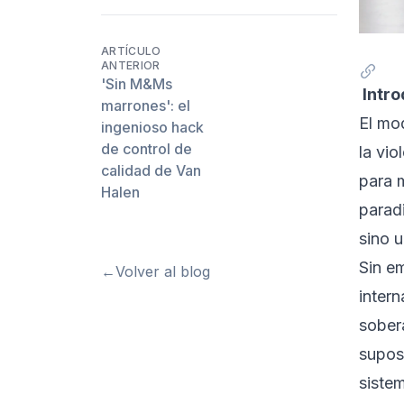
ARTÍCULO
ANTERIOR
'Sin M&Ms
Intro
marrones': el
El mo
ingenioso hack
de control de
la vi
calidad de Van
para 
Halen
parad
sino u
Sin e
←
Volver al blog
inter
sobera
suposi
sistem