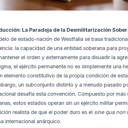
ducción: La Paradoja de la Desmilitarización Sobe
delo de estado-nación de Westfalia se basa tradicion
olencia: la capacidad de una entidad soberana para pro
mantener el orden y externamente para disuadir la agre
igma, el ejército permanente no es simplemente una h
n elemento constitutivo de la propia condición de est
mbargo, un subconjunto distinto y a menudo pasado po
nacional desafía esta convención. Compuesto por más d
nas, estos estados operan sin un ejército militar per
ción realista de que el poder duro es el
sine qua non
d
a internacional anárquico.