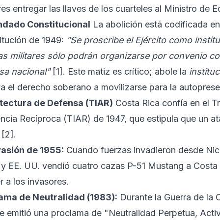
es entregar las llaves de los cuarteles al Ministro de
ndado Constitucional
La abolición está codificada en 
itución de 1949:
"Se proscribe el Ejército como instit
as militares sólo podrán organizarse por convenio con
sa nacional"
[1]
. Este matiz es crítico; abole la
institu
va el derecho soberano a movilizarse para la autoprese
tectura de Defensa (TIAR)
Costa Rica confía en el T
encia Recíproca (TIAR) de 1947, que estipula que un a
s
[2]
.
vasión de 1955:
Cuando fuerzas invadieron desde Nica
 y EE. UU. vendió cuatro cazas P-51 Mustang a Costa 
r a los invasores.
ama de Neutralidad (1983):
Durante la Guerra de la C
 emitió una proclama de "Neutralidad Perpetua, Act