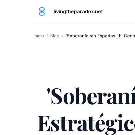
livingtheparadox.net
Inicio
/
Blog
/
'Soberanía sin Espadas': El Geni
Desmilitarización
'Soberaní
Estratégic