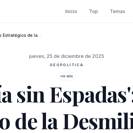
Inicio
Top
Temas
o Estratégico de la
Publicado el
jueves, 25 de diciembre de 2025
GEOPOLÍTICA
18 MIN
a sin Espadas'
o de la Desmil