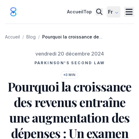
Fr
Accueil
Top
Accueil
/
Blog
/
Pourquoi la croissance des
revenus entraîne une
augmentation des
Publié le
vendredi 20 décembre 2024
dépenses : Un examen
détaillé de la deuxième loi
PARKINSON'S SECOND LAW
de Parkinson et son impact
sur les finances
3 MIN
personnelles, les
Pourquoi la croissance
organisations et les
gouvernements
des revenus entraîne
une augmentation des
dépenses : Un examen