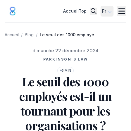
Fr
Accueil
Top
Accueil
/
Blog
/
Le seuil des 1000 employés
est-il un tournant pour les
organisations ?
Publié le
dimanche 22 décembre 2024
PARKINSON'S LAW
3 MIN
Le seuil des 1000
employés est-il un
tournant pour les
organisations ?