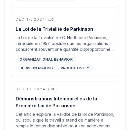
DEC 17, 2024
0
Commentaires
La Loi de la Trivialité de Parkinson
La Loi de la Trivialité de C. Northcote Parkinson,
introduite en 1957, postule que les organisations
consacrent souvent une quantité disproportionnée
de temps à des questions insignifiantes tout en
ORGANIZATIONAL BEHAVIOR
négligeant des problèmes plus cruciaux et
complexes.
DECISION MAKING
PRODUCTIVITY
DEC 18, 2024
0
Commentaires
Démonstrations Intemporelles de la
Première Loi de Parkinson
Cet article explore la validité de la loi de Parkinson,
qui stipule que le travail s'étend de manière à
remplir le temps disponible pour son achèvement.